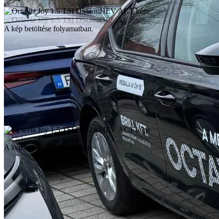
A kép betöltése folyamatban.
A kép betöltése folyamatban.