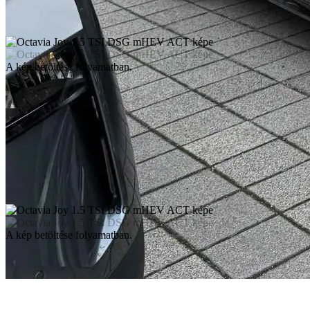
A kép betöltése folyamatban.
A kép betöltése folyamatban.