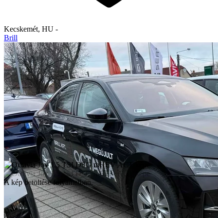
Kecskemét
,
HU
-
Brill
A kép betöltése folyamatban.