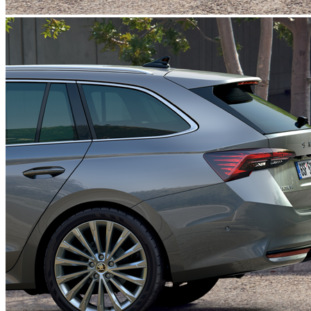
"REAR LIGHT / VIEW" csomag
280 669 Ft
Részletek