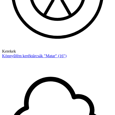
Kerekek
Könnyűfém keréktárcsák "Matar" (16")