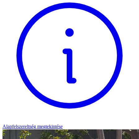
Alapfelszereltség megtekintése