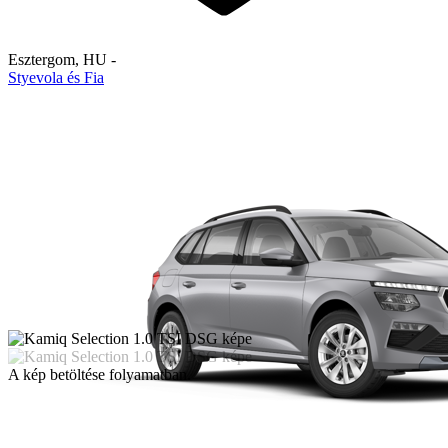
Esztergom
,
HU
-
Styevola és Fia
A kép betöltése folyamatban.