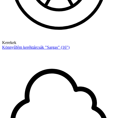
Kerekek
Könnyűfém keréktárcsák "Sargas" (16")