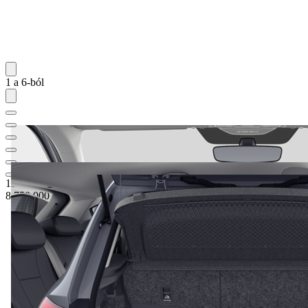
1 a 6-ból
11 583 050 Ft
1
Teljes ajánlott kiskereskedelmi ár
8 750 000 Ft
5