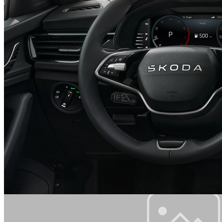
Multifunkciós bőrkormány, fűthető, DSG
45 720 Ft
Részletek