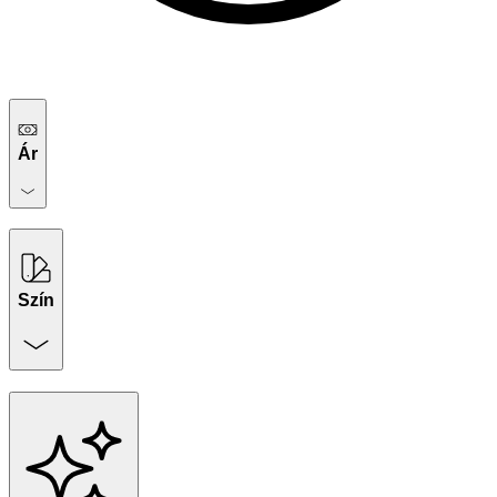
Ár
Szín