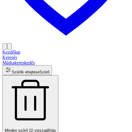
Kezdőlap
Keresés
Márkakereskedés
Szűrők elrejtése
Szűrő
Minden szűrő (1) visszaállítás