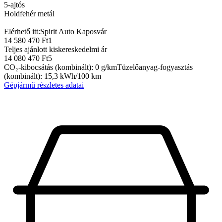
5-ajtós
Holdfehér metál
Elérhető itt:
Spirit Auto Kaposvár
14 580 470 Ft
1
Teljes ajánlott kiskereskedelmi ár
14 080 470 Ft
5
CO₂-kibocsátás (kombinált)
:
0
g/km
Tüzelőanyag-fogyasztás
(kombinált)
:
15,3
kWh/100 km
Gépjármű részletes adatai