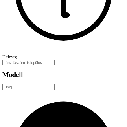
Helység
Modell