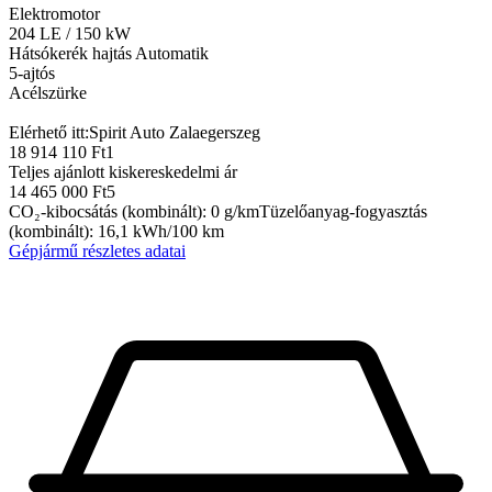
Elektromotor
204
LE
/
150
kW
Hátsókerék hajtás
Automatik
5-ajtós
Acélszürke
Elérhető itt:
Spirit Auto Zalaegerszeg
18 914 110 Ft
1
Teljes ajánlott kiskereskedelmi ár
14 465 000 Ft
5
CO₂-kibocsátás (kombinált)
:
0
g/km
Tüzelőanyag-fogyasztás
(kombinált)
:
16,1
kWh/100 km
Gépjármű részletes adatai