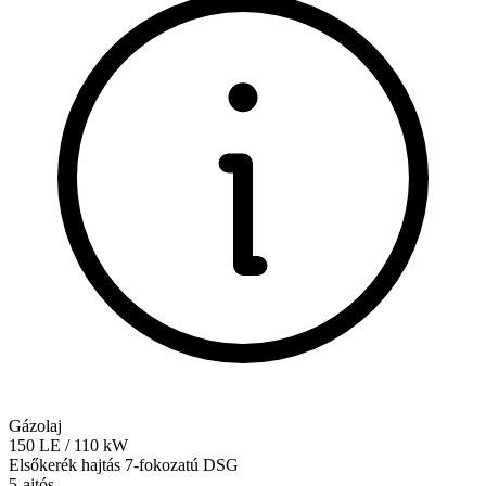
Gázolaj
150
LE
/
110
kW
Elsőkerék hajtás
7-fokozatú DSG
5-ajtós