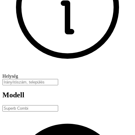
Helység
Modell