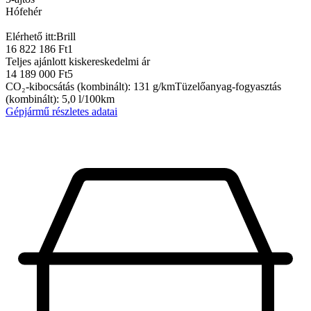
Hófehér
Elérhető itt:
Brill
16 822 186 Ft
1
Teljes ajánlott kiskereskedelmi ár
14 189 000 Ft
5
CO₂-kibocsátás (kombinált)
:
131
g/km
Tüzelőanyag-fogyasztás
(kombinált)
:
5,0
l/100km
Gépjármű részletes adatai