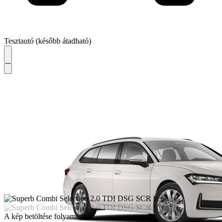
Tesztautó (később átadható)
A kép betöltése folyamatban.