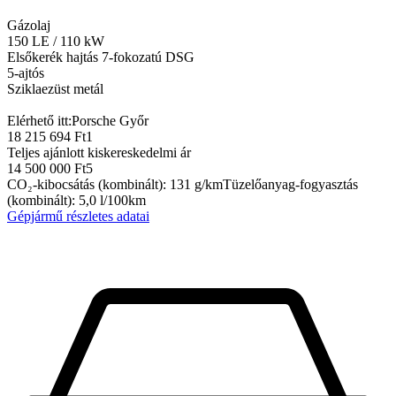
Gázolaj
150
LE
/
110
kW
Elsőkerék hajtás
7-fokozatú DSG
5-ajtós
Sziklaezüst metál
Elérhető itt:
Porsche Győr
18 215 694 Ft
1
Teljes ajánlott kiskereskedelmi ár
14 500 000 Ft
5
CO₂-kibocsátás (kombinált)
:
131
g/km
Tüzelőanyag-fogyasztás
(kombinált)
:
5,0
l/100km
Gépjármű részletes adatai