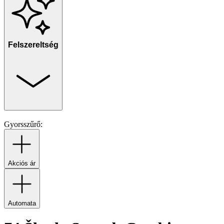
Felszereltség
Gyorsszűrő:
Akciós ár
Automata