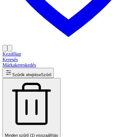
Kezdőlap
Keresés
Márkakereskedés
Szűrők elrejtése
Szűrő
Minden szűrő (1) visszaállítás