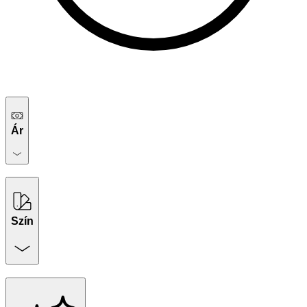
Ár
Szín