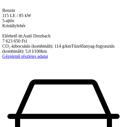
Benzin
115
LE
/
85
kW
5-ajtós
Kristályfehér
Elérhető itt:
Autó Derzbach
7 623 650 Ft
1
CO₂-kibocsátás (kombinált)
:
114
g/km
Tüzelőanyag-fogyasztás
(kombinált)
:
5,0
l/100km
Gépjármű részletes adatai