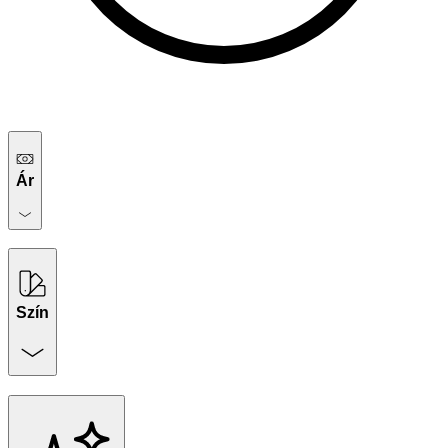
Ár
Szín