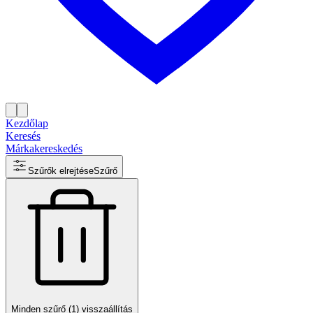
Kezdőlap
Keresés
Márkakereskedés
Szűrők elrejtése
Szűrő
Minden szűrő (1) visszaállítás