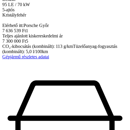
95
LE
/
70
kW
5-ajtós
Kristályfehér
Elérhető itt:
Porsche Győr
7 636 539 Ft
1
Teljes ajánlott kiskereskedelmi ár
7 300 000 Ft
5
CO₂-kibocsátás (kombinált)
:
113
g/km
Tüzelőanyag-fogyasztás
(kombinált)
:
5,0
l/100km
Gépjármű részletes adatai